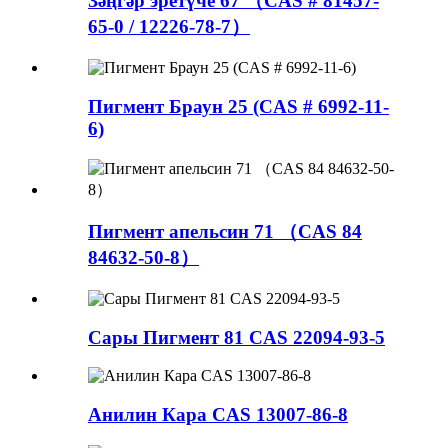
Зәңгәр эретүче 67 （CAS # 81457-
65-0 / 12226-78-7）
Пигмент Браун 25 (CAS # 6992-11-
6)
Пигмент апельсин 71 （CAS 84
84632-50-8）
Сары Пигмент 81 CAS 22094-93-5
Анилин Кара CAS 13007-86-8