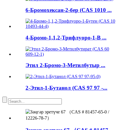
6-Бромохексан-2-бер (CAS 1010 ...
4-Бромо-1,1,2-Трифлуоро-1-В ...
Этил 2-Бромо-3-Метилбутыр ...
2-Этил-1-Бутанол (CAS 97 97 -...