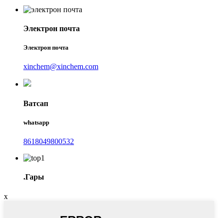
Электрон почта
Электрон почта
xinchem@xinchem.com
Ватсап
whatsapp
8618049800532
.Гары
x