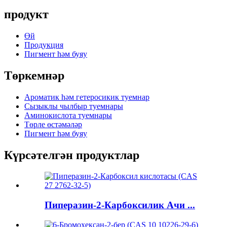
продукт
Өй
Продукция
Пигмент һәм буяу
Төркемнәр
Ароматик һәм гетеросикик туемнар
Сызыклы чылбыр туемнары
Аминокислота туемнары
Төрле өстәмәләр
Пигмент һәм буяу
Күрсәтелгән продуктлар
Пиперазин-2-Карбоксилик Ачи ...