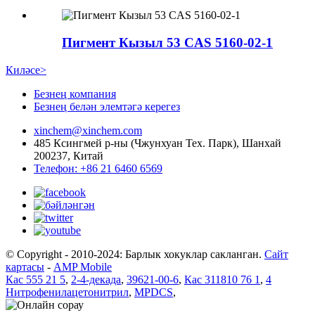
Пигмент Кызыл 53 CAS 5160-02-1
Киләсе>
Безнең компания
Безнең белән элемтәгә керегез
xinchem@xinchem.com
485 Ксингмей р-ны (Чжунхуан Тех. Парк), Шанхай
200237, Китай
Телефон: +86 21 6460 6569
© Copyright - 2010-2024: Барлык хокуклар сакланган.
Сайт
картасы
-
AMP Mobile
Кас 555 21 5
,
2-4-декада
,
39621-00-6
,
Кас 311810 76 1
,
4
Нитрофенилацетонитрил
,
MPDCS
,