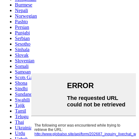
Burmese
Nepali
Norwegian
Pashto
Persian
Punjabi
Serbian
Sesotho
Sinhala
Slovak
Slovenian
Somali
Samoan
Scots Gaelic
Shona
Sindhi
Sundanese
Swahili
Tajik
Tamil
Telugu
Thai
Ukrainian
Urdu
Uzbek