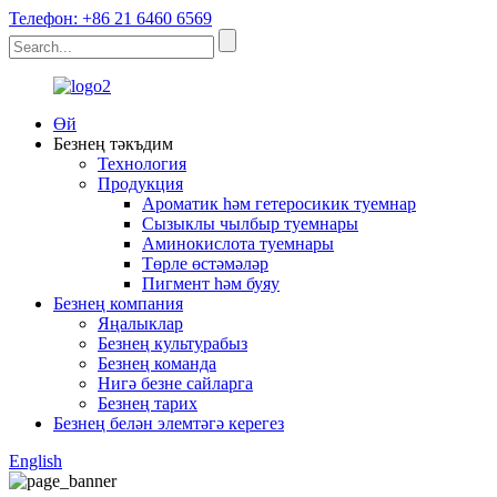
Телефон: +86 21 6460 6569
Өй
Безнең тәкъдим
Технология
Продукция
Ароматик һәм гетеросикик туемнар
Сызыклы чылбыр туемнары
Аминокислота туемнары
Төрле өстәмәләр
Пигмент һәм буяу
Безнең компания
Яңалыклар
Безнең культурабыз
Безнең команда
Нигә безне сайларга
Безнең тарих
Безнең белән элемтәгә керегез
English