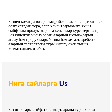
Безнең команда югары тәҗрибәле һәм квалификацияле
белгечләрдән тора, алар клиентларыбызга яхшы
сыйфатлы продуктлар һәм хезмәтләр күрсәтергә әзер.
Без клиентларыбыз белән аларның ихтыяҗларын
аңлау һәм продуктларыбызны һәм хезмәтләребезне
аларның таләпләренә туры китерү өчен тыгыз
хезмәттәшлек итәбез.
Нигә сайларга
Us
Без иң югары сыйфат стандартларына туры килгән