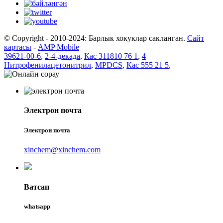
© Copyright - 2010-2024: Барлык хокуклар сакланган.
Сайт
картасы
-
AMP Mobile
39621-00-6
,
2-4-декада
,
Кас 311810 76 1
,
4
Нитрофенилацетонитрил
,
MPDCS
,
Кас 555 21 5
,
Электрон почта
Электрон почта
xinchem@xinchem.com
Ватсап
whatsapp