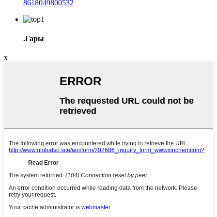
8618049800532
.Гары
x