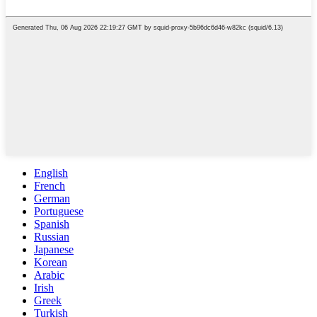
English
French
German
Portuguese
Spanish
Russian
Japanese
Korean
Arabic
Irish
Greek
Turkish