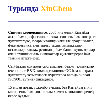
Турында
XinChem
Синчем корпорациясе
, 2005-нче елдан Кытайда
актив һәм профессиональ заказ синтезы һәм контракт
җитештерүче, югары квалификацияле арадашчылар,
фармацевтика, пептидлар, яхшы химикатлар,
өстәмәләр, каплау, резиналар һәм башка кушымталар
өчен функциональ химикатлар җитештерергә һәм
тәэмин итәргә әзер.
Сыйфатлы контроль системалары белән - клиентлар
өчен көчле R&D, квалификацияле QC һәм контракт
җитештерү хезмәтләрен күрсәтергә вәгъдә биргән
ISO9001 аутентификациясе.
15 елдан артык тәҗрибә туплап, без Кытайдагы иң
ышанычлы һәм ышанычлы химия компанияләренең
берсе булдык.