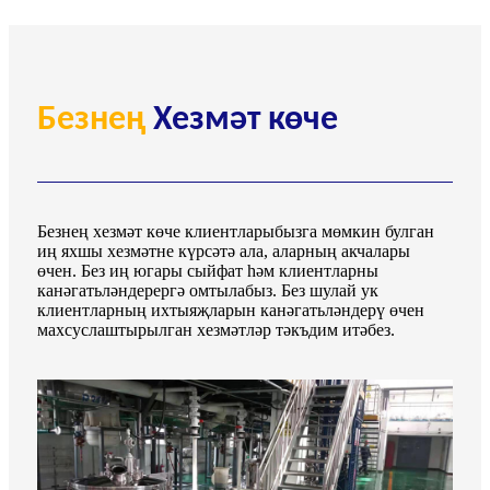
Безнең
Хезмәт көче
Безнең хезмәт көче клиентларыбызга мөмкин булган
иң яхшы хезмәтне күрсәтә ала, аларның акчалары
өчен. Без иң югары сыйфат һәм клиентларны
канәгатьләндерергә омтылабыз. Без шулай ук ​​
клиентларның ихтыяҗларын канәгатьләндерү өчен
махсуслаштырылган хезмәтләр тәкъдим итәбез.