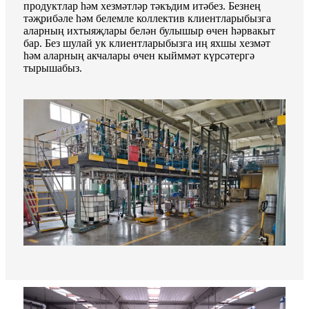
продуктлар һәм хезмәтләр тәкъдим итәбез. Безнең
тәҗрибәле һәм белемле коллектив клиентларыбызга
аларның ихтыяҗлары белән булышыр өчен һәрвакыт
бар. Без шулай ук ​​клиентларыбызга иң яхшы хезмәт
һәм аларның акчалары өчен кыйммәт күрсәтергә
тырышабыз.