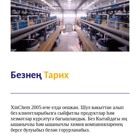
Безнең
Тарих
XinChem 2005-нче елда оешкан. Шул вакыттан алып
без клиентларыбызга сыйфатлы продуктлар һәм
хезмәтләр күрсәтүгә багышландык. Без Кытайдагы иң
ышанычлы һәм ышанычлы химия компанияләренең
берсе булуыбыз белән горурланабыз.