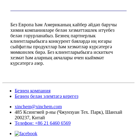
Без Европа һәм Американың кайбер әйдәп баручы
химия компанияләре белән хезмәттәшлек итүебез
белән горурланабыз. Безнең партнерлык
клиентларыбызга конкурент бәяләрдә иң югары
сыйфатлы продуктлар һәм хезмәтләр күрсәтергә
мөмкинлек бирә. Без клиентларыбызга искиткеч
хезмәт һәм аларның акчалары өчен кыйммәт
күрсәтергә әзер.
Безнең компания
Безнең белән элемтәгә керегез
xinchem@xinchem.com
485 Ксингмей р-ны (Чжунхуан Тех. Парк), Шанхай
200237, Китай
Телефон: +86 21 6460 6569