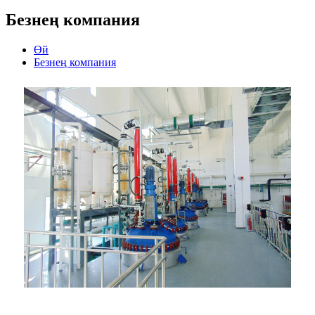
Безнең компания
Өй
Безнең компания