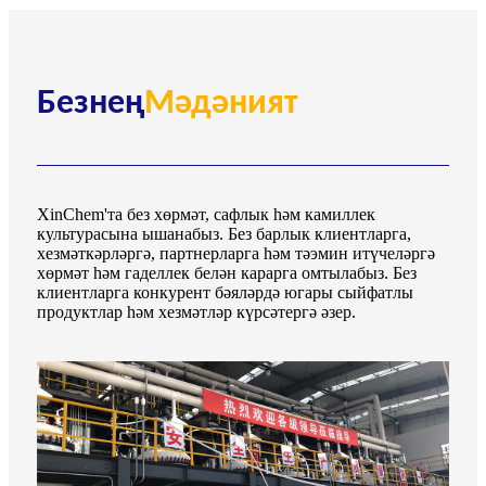
Безнең
Мәдәният
XinChem'та без хөрмәт, сафлык һәм камиллек
культурасына ышанабыз. Без барлык клиентларга,
хезмәткәрләргә, партнерларга һәм тәэмин итүчеләргә
хөрмәт һәм гаделлек белән карарга омтылабыз. Без
клиентларга конкурент бәяләрдә югары сыйфатлы
продуктлар һәм хезмәтләр күрсәтергә әзер.